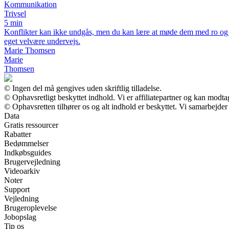
Kommunikation
Trivsel
5 min
Konflikter kan ikke undgås, men du kan lære at møde dem med ro og bal
eget velvære undervejs.
Marie Thomsen
Marie
Thomsen
© Ingen del må gengives uden skriftlig tilladelse.
© Ophavsretligt beskyttet indhold. Vi er affiliatepartner og kan modt
© Ophavsretten tilhører os og alt indhold er beskyttet. Vi samarbejder
Data
Gratis ressourcer
Rabatter
Bedømmelser
Indkøbsguides
Brugervejledning
Videoarkiv
Noter
Support
Vejledning
Brugeroplevelse
Jobopslag
Tip os