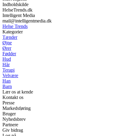
Indholdskilde
HelseTrends.dk
Intelligent Media
mail@intelligentmedia.dk
Helse Trends
Kategorier
Tænder
Øjne
Ører
Fødder
Hud
Hår
Terapi
Velvære
Han
Barn
Lær os at kende
Kontakt os
Presse
Markedsføring
Bruger
Nyhedsbrev
Partnere
Giv bidrag
Log på