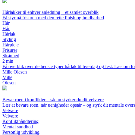
Hårlakker til enhver anledning – et samlet overblik
Få styr på frisuren med den rette finish og holdbarhed
Hår
Hår
Hårlak
Styling
Hårpleje
Frisurer
Skønhed
2 min
Få overblik over de bedste typer hårlak til hverdag og fest. Læs om forsk
Mille Olesen
Mille
Olesen
Bevar roen i konflikter – sådan styrker du dit velvære
Lær at bevare roen, når uenigheder opstår – og styrk dit mentale over
Velvære
Velvære
Konflikthåndtering
Mental sundhed
Personlig udvikling