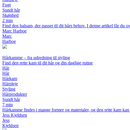
Fugt
Sundt hår
Skønhed
2 min
Find den balsam, der passer til dit hårs behov. I denne artikel får du ov
Marc Harboe
Marc
Harboe
Hårkamme – fra udredning til styling
Find den rette kam til dit hår og din daglige rutine
Hår
Hår
Hårkam
Hårpleje
Styling
Hårprodukter
Sundt hår
7 min
Hårkamme findes i mange former og materialer, og den rette kam kan gø
Jess Kjeldsen
Jess
Kjeldsen