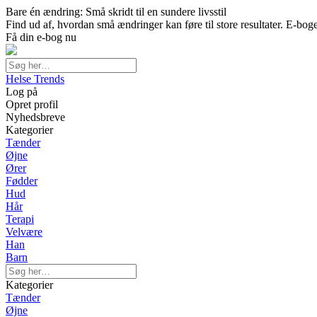
Bare én ændring: Små skridt til en sundere livsstil
Find ud af, hvordan små ændringer kan føre til store resultater. E-bog
Få din e-bog nu
Helse Trends
Log på
Opret profil
Nyhedsbreve
Kategorier
Tænder
Øjne
Ører
Fødder
Hud
Hår
Terapi
Velvære
Han
Barn
Kategorier
Tænder
Øjne