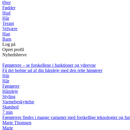
Ører
Fødder
Hud
Hår
Terapi
Velvære
Han
Barn
Log på
Opret profil
Nyhedsbreve
Føntørrere – se forskellene i funktioner og ydeevne
Få det bedste ud af din hårpleje med den rette føntørrer
Hår
Hår
Føntørrer
Hårpleje
Styling
Varmebeskyttelse
Skønhed
7 min
Føntørrere findes i mange varianter med forskellige teknologier og funkt
Marie Thomsen
Marie