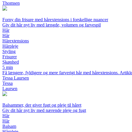
Thomsen
Forny din frisure med hårextensions i forskellige nuancer
Giv dit hår nyt liv med længde, volumen og farvespil
Hår
Hår
Hårextensions
Hårpleje
Styling
Frisurer
Skønhed
5 min
Få længere, fyldigere og mere farverigt hår med hårextensions. Artiklen
Tessa Laursen
Tessa
Laursen
Balsammer, der giver fugt og pleje til håret
Giv dit hår nyt liv med nærende pleje og fugt
Hår
Hår
Balsam
Hårpleje