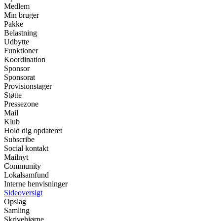
Medlem
Min bruger
Pakke
Belastning
Udbytte
Funktioner
Koordination
Sponsor
Sponsorat
Provisionstager
Støtte
Pressezone
Mail
Klub
Hold dig opdateret
Subscribe
Social kontakt
Mailnyt
Community
Lokalsamfund
Interne henvisninger
Sideoversigt
Opslag
Samling
Skrivehjørne