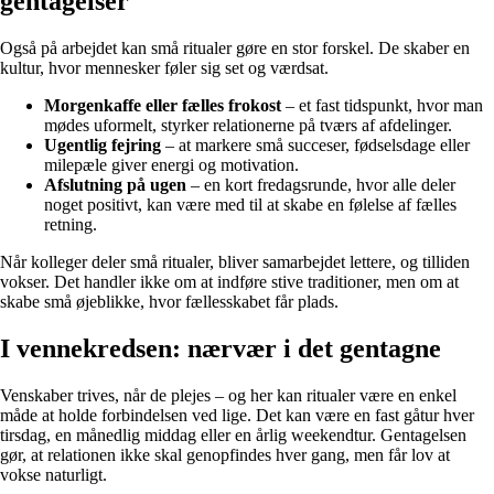
gentagelser
Også på arbejdet kan små ritualer gøre en stor forskel. De skaber en
kultur, hvor mennesker føler sig set og værdsat.
Morgenkaffe eller fælles frokost
– et fast tidspunkt, hvor man
mødes uformelt, styrker relationerne på tværs af afdelinger.
Ugentlig fejring
– at markere små succeser, fødselsdage eller
milepæle giver energi og motivation.
Afslutning på ugen
– en kort fredagsrunde, hvor alle deler
noget positivt, kan være med til at skabe en følelse af fælles
retning.
Når kolleger deler små ritualer, bliver samarbejdet lettere, og tilliden
vokser. Det handler ikke om at indføre stive traditioner, men om at
skabe små øjeblikke, hvor fællesskabet får plads.
I vennekredsen: nærvær i det gentagne
Venskaber trives, når de plejes – og her kan ritualer være en enkel
måde at holde forbindelsen ved lige. Det kan være en fast gåtur hver
tirsdag, en månedlig middag eller en årlig weekendtur. Gentagelsen
gør, at relationen ikke skal genopfindes hver gang, men får lov at
vokse naturligt.