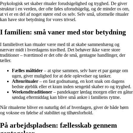
Psykologisk set skaber ritualer forudsigelighed og tryghed. De giver
struktur i en verden, der ofte føles uforudsigelig, og de minder os om,
at vi er en del af noget større end os selv. Selv små, uformelle ritualer
kan have stor betydning for vores trivsel.
I familien: små vaner med stor betydning
I familielivet kan ritualer være med til at skabe sammenhæng og
nærvær midt i hverdagens travlhed. Det behøver ikke være store
traditioner – tværtimod er det ofte de små, gentagne handlinger, der
tæller.
Fælles måltider
– at spise sammen, selv bare et par gange om
ugen, giver mulighed for at dele oplevelser og tanker.
Aftenritualer
– en fast godnatsang, en kort snak om dagens
bedste øjeblik eller et kram inden sengetid skaber ro og tryghed.
Weekendtraditioner
– pandekager lørdag morgen eller en gåtur
søndag eftermiddag kan blive små ankre i familiens rytme.
Når ritualerne bliver en naturlig del af hverdagen, giver de både børn
og voksne en følelse af stabilitet og tilhørsforhold.
På arbejdspladsen: fællesskab gennem