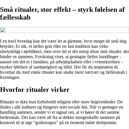
Små ritualer, stor effekt – styrk følelsen af
fællesskab
I en travl hverdag kan det være let at glemme, hvor meget de små ting
betyder. Et nik, et fælles grin eller en fast tradition kan virke
ubetydeligt i øjeblikket, men over tid er det netop disse små ritualer, der
binder os sammen. Forskning viser, at gentagne fælles handlinger –
uanset om det er i familien, på arbejdspladsen eller i vennekredsen –
styrker følelsen af samhørighed og tillid. Her får du inspiration til,
hvordan du med enkle ritualer kan skabe mere nærvær og fællesskab i
hverdagen.
Hvorfor ritualer virker
Ritualer er ikke kun forbeholdt religion eller store begivenheder. De
findes i alle kulturer og fungerer som sociale lim. Når vi gentager en
handling sammen, sender vi et signal om, at vi hører til det samme
fællesskab. Det kan være alt fra at drikke morgenkaffe sammen på
kontoret til at sige “godmorgen” på en bestemt måde derhjemme.